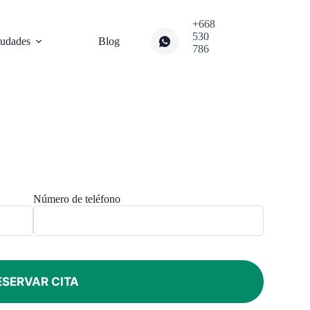
+668
530
iudades
Blog
786
Número de teléfono