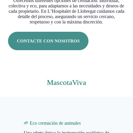
Ofrecemos diferentes opciones de cremación: individual,
colectiva y eco, para adaptarnos a las necesidades y deseos de
cada propietario. En L’Hospitalet de Llobregat cuidamos cada
detalle del proceso, asegurando un servicio cercano,
respetuoso y con la máxima discreción.
CONTACTE CON NOSOTROS
MascotaViva
🌱 Eco cremación de animales
Una oferta única: la incineración ecológica de