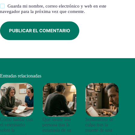
Guarda mi nombre, correo electrónico y web en este
navegador para la próxima vez que comente.
PUBLICAR EL COMENTARIO
Entradas relacionadas
Cómo hablar con
Qué siente una
Sentimiento de
el veterinario
persona tras la
culpa tras la
sobre la
eutanasia de su
muerte de una