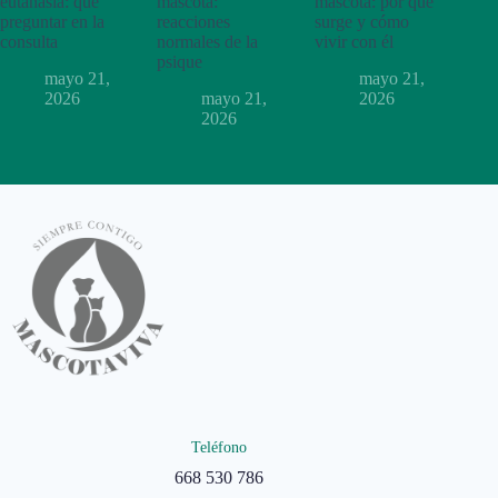
eutanasia: qué
mascota:
mascota: por qué
preguntar en la
reacciones
surge y cómo
consulta
normales de la
vivir con él
psique
mayo 21,
mayo 21,
2026
mayo 21,
2026
2026
Teléfono
668 530 786