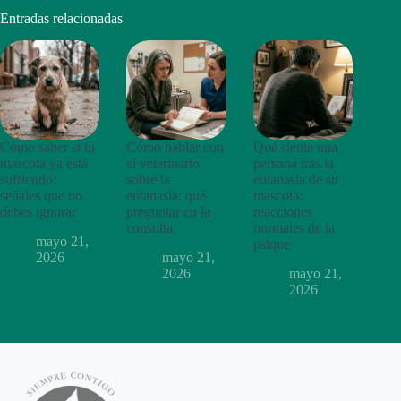
Entradas relacionadas
Cómo saber si tu
Cómo hablar con
Qué siente una
mascota ya está
el veterinario
persona tras la
sufriendo:
sobre la
eutanasia de su
señales que no
eutanasia: qué
mascota:
debes ignorar
preguntar en la
reacciones
consulta
normales de la
mayo 21,
psique
2026
mayo 21,
2026
mayo 21,
2026